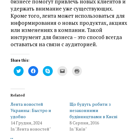
бизнесе помогут привлечь новых клиентов и
удержать внимание уже существующих.
Кроме того, лента может использоваться для
информирования о новых продуктах, акциях
или изменениях в компании. Такой
инструмент для бизнеса – это способ всегда
оставаться на связи с аудиторией.
Share this:
C
C
C
C
C
l
l
l
l
l
i
i
i
i
i
c
c
c
c
c
k
k
k
k
k
t
t
t
t
t
o
o
o
o
o
Related
s
s
s
e
p
h
h
h
m
r
a
a
a
a
i
Лента новостей
Що будуть робити з
r
r
r
i
n
Украины: Быстро и
незаконними
e
e
e
l
t
o
o
o
t
(
удобно
будівництвами в Києві
n
n
n
h
O
T
F
S
i
p
14 Грудня, 2024
8 Серпня, 2016
w
a
k
s
e
In "Лента новостей"
In "Київ"
i
c
y
t
n
t
e
p
o
s
t
b
e
a
i