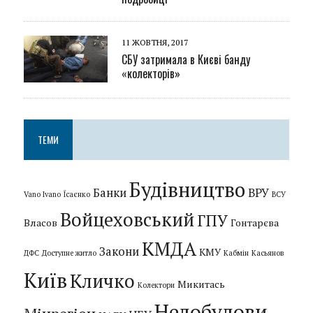
11 ЖОВТНЯ, 2017
СБУ затримала в Києві банду
«колекторів»
ТЕМИ
Будівництво
Банки
ВРУ
Vano Ivano
Їсаєнко
ВСУ
Войцеховський
ГПУ
Власов
Гонтарєва
КМДА
Закони
КМУ
ДФС
Доступне житло
Кабмін
Касьянов
Київ
Кличко
Микитась
Колектори
Недобудови