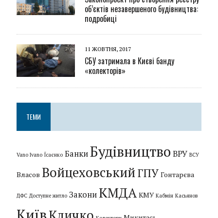
об’єктів незавершеного будівництва:
подробиці
11 ЖОВТНЯ, 2017
СБУ затримала в Києві банду
«колекторів»
ТЕМИ
Будівництво
Банки
ВРУ
Vano Ivano
Їсаєнко
ВСУ
Войцеховський
ГПУ
Власов
Гонтарєва
КМДА
Закони
КМУ
ДФС
Доступне житло
Кабмін
Касьянов
Київ
Кличко
Микитась