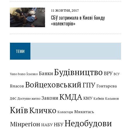
11 ЖОВТНЯ, 2017
СБУ затримала в Києві банду
«колекторів»
ТЕМИ
Будівництво
Банки
ВРУ
Vano Ivano
Їсаєнко
ВСУ
Войцеховський
ГПУ
Власов
Гонтарєва
КМДА
Закони
КМУ
ДФС
Доступне житло
Кабмін
Касьянов
Київ
Кличко
Микитась
Колектори
Недобудови
Мінрегіон
НБУ
НАБУ