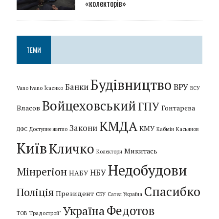
«колекторів»
ТЕМИ
Будівництво
Банки
ВРУ
Vano Ivano
Їсаєнко
ВСУ
Войцеховський
ГПУ
Власов
Гонтарєва
КМДА
Закони
КМУ
ДФС
Доступне житло
Кабмін
Касьянов
Київ
Кличко
Микитась
Колектори
Недобудови
Мінрегіон
НБУ
НАБУ
Спасибко
Поліція
Президент
СБУ
Сател Україна
Федотов
Україна
ТОВ "Градострой"