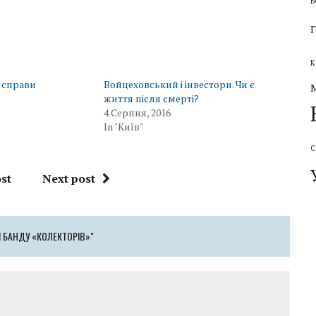
В
Г
К
і справи
Войцеховський і інвестори. Чи є
життя після смерті?
4 Серпня, 2016
In "Київ"
С
st
Next post
І БАНДУ «КОЛЕКТОРІВ»"