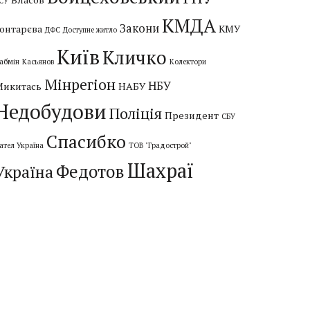
СУ
КМДА
Закони
онтарєва
КМУ
ДФС
Доступне житло
Київ
Кличко
абмін
Касьянов
Колектори
Мінрегіон
НБУ
Микитась
НАБУ
Недобудови
Поліція
Президент
СБУ
Спасибко
ател Україна
ТОВ "Градострой"
Шахраї
Федотов
Україна