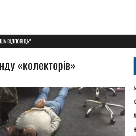
АША ВІДПОВІДЬ”
анду «колекторів»
Б
К
Л