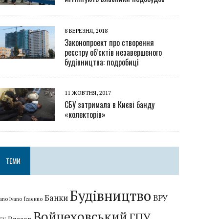
8 БЕРЕЗНЯ, 2018
Законопроект про створення
реєстру об’єктів незавершеного
будівництва: подробиці
11 ЖОВТНЯ, 2017
СБУ затримала в Києві банду
«колекторів»
ТЕМИ
Будівництво
Банки
ВРУ
ano Ivano
Їсаєнко
Войцеховський
ГПУ
Власов