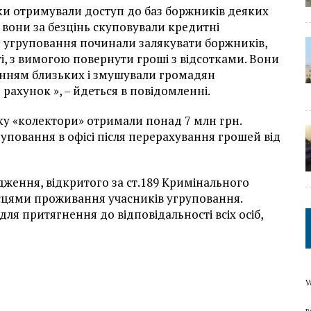
и отримували доступ до баз боржників деяких
 вони за безцінь скуповували кредитні
ки угруповання починали залякувати боржників,
і, з вимогою повернути гроші з відсотками. Вони
нням близьких і змушували громадян
рахунок », – йдеться в повідомленні.
 «колектори» отримали понад 7 млн ​​грн.
уповання в офісі після перерахування грошей від
дження, відкритого за ст.189 Кримінального
ісцями проживання учасників угруповання.
для притягнення до відповідальності всіх осіб,
V