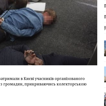
П
П
У
затримали в Києві учасників організованого
і з громадян, прикриваючись колекторською