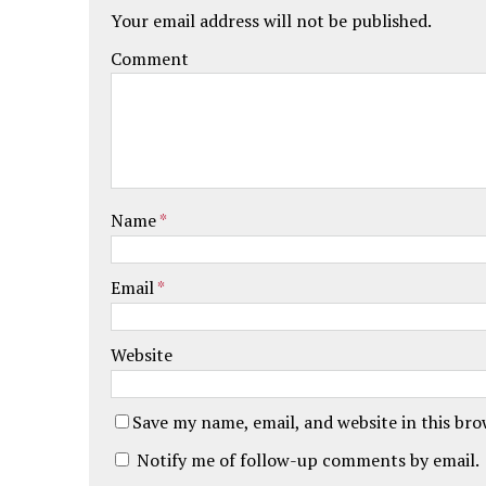
w
o
i
Your email address will not be published.
)
w
n
)
d
o
Comment
w
)
Name
*
Email
*
Website
Save my name, email, and website in this br
Notify me of follow-up comments by email.